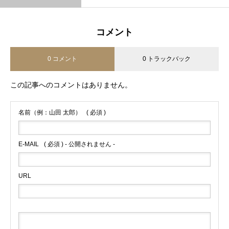
コメント
0 コメント
0 トラックバック
この記事へのコメントはありません。
名前（例：山田 太郎）
( 必須 )
E-MAIL
( 必須 ) - 公開されません -
URL