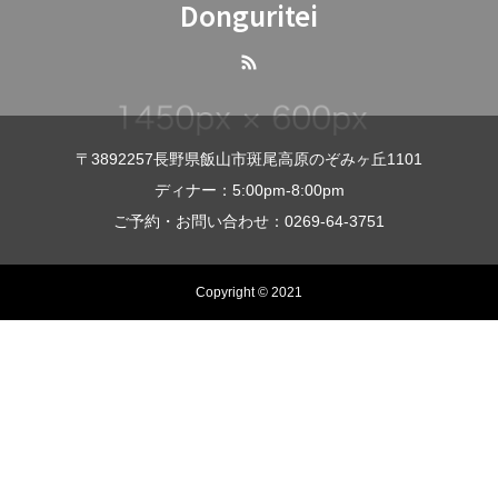
Donguritei
〒3892257長野県飯山市斑尾高原のぞみヶ丘1101
ディナー：5:00pm-8:00pm
ご予約・お問い合わせ：0269-64-3751
Copyright © 2021