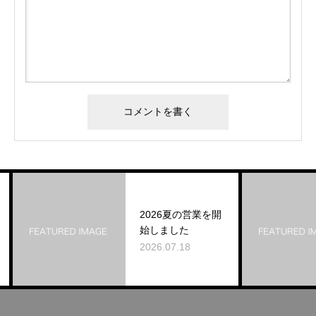
2026夏の営業を開
始しました
2026.07.18